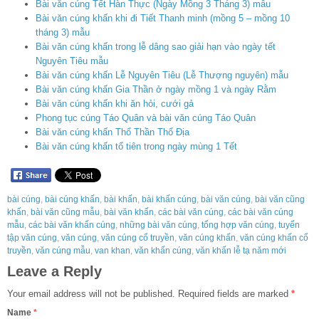
Bài văn cúng Tết Hàn Thực (Ngày Mồng 3 Tháng 3) mẫu
Bài văn cúng khấn khi đi Tiết Thanh minh (mồng 5 – mồng 10
tháng 3) mẫu
Bài văn cúng khấn trong lễ dâng sao giải hạn vào ngày tết
Nguyên Tiêu mẫu
Bài văn cúng khấn Lễ Nguyên Tiêu (Lễ Thượng nguyên) mẫu
Bài văn cúng khấn Gia Thần ở ngày mồng 1 và ngày Rằm
Bài văn cúng khấn khi ăn hỏi, cưới gả
Phong tục cúng Táo Quân và bài văn cúng Táo Quân
Bài văn cúng khấn Thổ Thần Thổ Địa
Bài văn cúng khấn tổ tiên trong ngày mùng 1 Tết
bài cúng
,
bài cúng khấn
,
bài khấn
,
bài khấn cúng
,
bài văn cúng
,
bài văn cũng
khấn
,
bài văn cũng mẫu
,
bài văn khấn
,
các bài văn cúng
,
các bài văn cúng
mẫu
,
các bài văn khấn cúng
,
những bài văn cúng
,
tổng hợp văn cúng
,
tuyển
tập văn cúng
,
văn cúng
,
văn cúng cổ truyền
,
văn cúng khấn
,
văn cúng khấn cổ
truyền
,
văn cúng mẫu
,
van khan
,
văn khấn cúng
,
văn khấn lễ tạ năm mới
Leave a Reply
Your email address will not be published.
Required fields are marked
*
Name
*