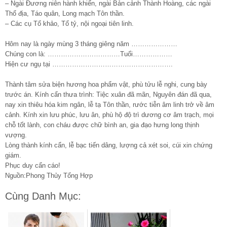
– Ngài Đương niên hành khiển, ngài Bản cảnh Thành Hoàng, các ngài
Thổ địa, Táo quân, Long mạch Tôn thần.
– Các cụ Tổ khảo, Tổ tỷ, nội ngoại tiên linh.
Hôm nay là ngày mùng 3 tháng giêng năm …………………
Chúng con là: ……………………………Tuổi………………
Hiện cư ngụ tại ……………………………………………….
Thành tâm sửa biện hương hoa phẩm vật, phù tửu lễ nghi, cung bày
trước án. Kính cẩn thưa trình: Tiệc xuân đã mãn, Nguyên đán đã qua,
nay xin thiêu hóa kim ngân, lễ tạ Tôn thần, rước tiễn âm linh trở về âm
cảnh. Kính xin lưu phúc, lưu ân, phù hộ độ trì dương cơ âm trạch, mọi
chỗ tốt lành, con cháu được chữ bình an, gia đạo hưng long thịnh
vượng.
Lòng thành kính cẩn, lễ bạc tiến dâng, lượng cả xét soi, cúi xin chứng
giám.
Phục duy cẩn cáo!
Nguồn:Phong Thủy Tổng Hợp
Cùng Danh Mục: