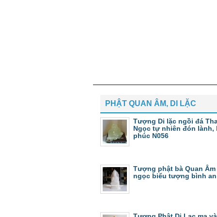
PHẬT QUAN ÂM, DI LẶC
Tượng Di lặc ngồi đá Th
Ngọc tự nhiên đón lành,
phúc N056
Tượng phật bà Quan Âm
ngọc biểu tượng bình an
Tượng Phật Di Lạc mạ v