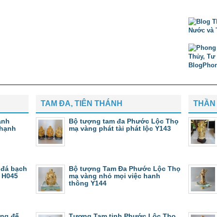
TAM ĐA, TIÊN THÁNH
THẦN 
anh
Bộ tượng tam đa Phước Lộc Thọ
 hạnh
mạ vàng phát tài phát lộc Y143
 đá bạch
Bộ tượng Tam Đa Phước Lộc Thọ
 H045
mạ vàng nhỏ mọi việc hanh
thông Y144
àng đế
Tượng Tam tinh Phước Lộc Thọ