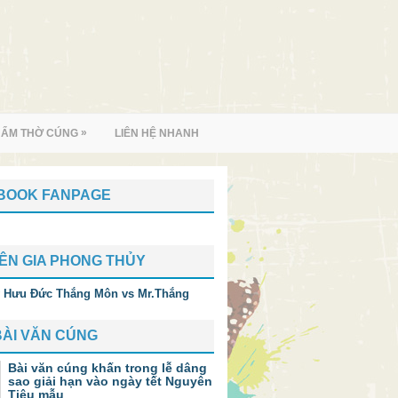
»
HẨM THỜ CÚNG
LIÊN HỆ NHANH
BOOK FANPAGE
ÊN GIA PHONG THỦY
BÀI VĂN CÚNG
Bài văn cúng khấn trong lễ dâng
sao giải hạn vào ngày tết Nguyên
Tiêu mẫu