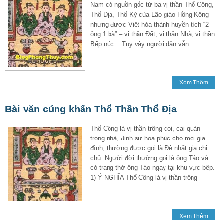
Nam có nguồn gốc từ ba vị thần Thổ Công,
Thổ Địa, Thổ Kỳ của Lão giáo Hồng Kông
nhưng được Việt hóa thành huyền tích “2
ông 1 bà” – vị thần Đất, vị thần Nhà, vị thần
Bếp núc. Tuy vậy người dân vẫn
Xem Thêm
Bài văn cúng khấn Thổ Thần Thổ Địa
Thổ Công là vị thần trông coi, cai quản
trong nhà, định sự họa phúc cho mọi gia
đình, thường được gọi là Đệ nhất gia chi
chủ. Người đời thường gọi là ông Táo và
có trang thờ ông Táo ngay tại khu vực bếp.
1) Ý NGHĨA Thổ Công là vị thần trông
Xem Thêm