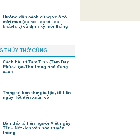
Hướng dẫn cách cúng xe ô tô
mới mua (xe hơi, xe tải, xe
khách…) và định kỳ mỗi tháng
G THỦY THỜ CÚNG
Cách bài trí Tam Tinh (Tam Đa):
Phúc-Lộc-Thọ trong nhà đúng
cách
Trang trí bàn thờ gia tộc, tổ tiên
ngày Tết đến xuân về
Bàn thờ tổ tiên người Việt ngày
Tết – Nét đẹp văn hóa truyền
thống