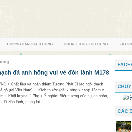
HƯỚNG DẪN CÁCH CÚNG
PHONG THỦY THỜ CÚNG
VẬT P
 hồng
FACE
hạch đá anh hồng vui vẻ đón lành M178
NĐ + Chất liệu và hoàn thiện: Tượng Phật Di lạc ngồi thạch
CHUY
ế gỗ (tại Việt Nam). + Kích thước (dài x rộng x cao): 16cm x
m + Khối lượng: 1.7kg + Ý nghĩa: Biểu tượng của sự an nhàn,
nh dữ đón lành, mang lại
CÁC 