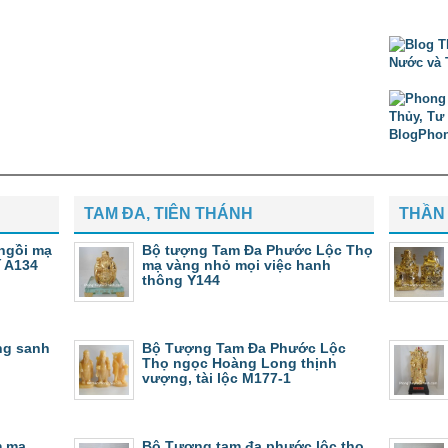
TAM ĐA, TIÊN THÁNH
THẦN 
ngồi mạ
Bộ tượng Tam Đa Phước Lộc Thọ
í A134
mạ vàng nhỏ mọi việc hanh
thông Y144
ng sanh
Bộ Tượng Tam Đa Phước Lộc
Thọ ngọc Hoàng Long thịnh
vượng, tài lộc M177-1
m mạ
Bộ Tượng tam đa phước lộc thọ