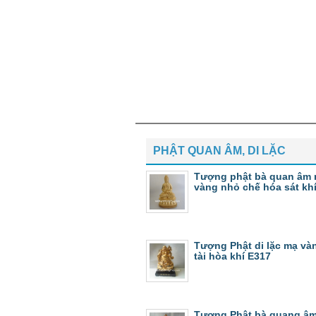
PHẬT QUAN ÂM, DI LẶC
Tượng phật bà quan âm 
vàng nhỏ chế hóa sát kh
Tượng Phật di lặc mạ và
tài hòa khí E317
Tượng Phật bà quang â