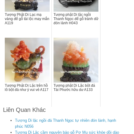
Tượng Phật Di Lạc mạ
Tượng phật Di lặc ngồi
vàng đế gỗ tài lộc may mắn
Thanh Ngọc đế gỗ tránh dữ
A119
đón lành H043
Tượng Phật Di Lặc trên hồ
Tượng phật Di Lặc bột đá
lô bột đá như ý vui vẻ A117
Tài Phước hữu dư A133
Liên Quan Khác
Tượng Di lặc ngồi đá Thanh Ngọc tự nhiên đón lành, hạnh
phúc N056
Tượng Di Lặc cầm nguyên bảo gỗ Pơ Mu sức khỏe dồi dào