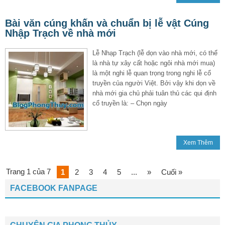
Bài văn cúng khấn và chuẩn bị lễ vật Cúng
Nhập Trạch về nhà mới
Lễ Nhạp Trạch (lễ dọn vào nhà mới, có thể
là nhà tự xây cất hoặc ngôi nhà mới mua)
là một nghi lễ quan trọng trong nghi lễ cổ
truyền của người Việt. Bởi vậy khi dọn về
nhà mới gia chủ phải tuân thủ các qui định
cổ truyền là: – Chọn ngày
Xem Thêm
Trang 1 của 7
1
2
3
4
5
...
»
Cuối »
FACEBOOK FANPAGE