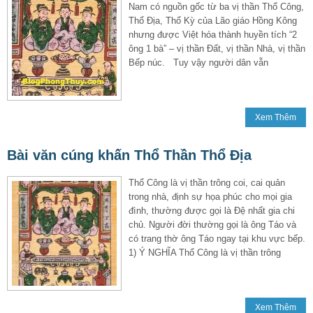
Nam có nguồn gốc từ ba vị thần Thổ Công,
Thổ Địa, Thổ Kỳ của Lão giáo Hồng Kông
nhưng được Việt hóa thành huyền tích “2
ông 1 bà” – vị thần Đất, vị thần Nhà, vị thần
Bếp núc. Tuy vậy người dân vẫn
Xem Thêm
Bài văn cúng khấn Thổ Thần Thổ Địa
Thổ Công là vị thần trông coi, cai quản
trong nhà, định sự họa phúc cho mọi gia
đình, thường được gọi là Đệ nhất gia chi
chủ. Người đời thường gọi là ông Táo và
có trang thờ ông Táo ngay tại khu vực bếp.
1) Ý NGHĨA Thổ Công là vị thần trông
Xem Thêm