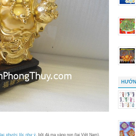
HƯỚN
lạc phước lộc như ý
, bột đá mạ vàng non (tại Việt Nam).