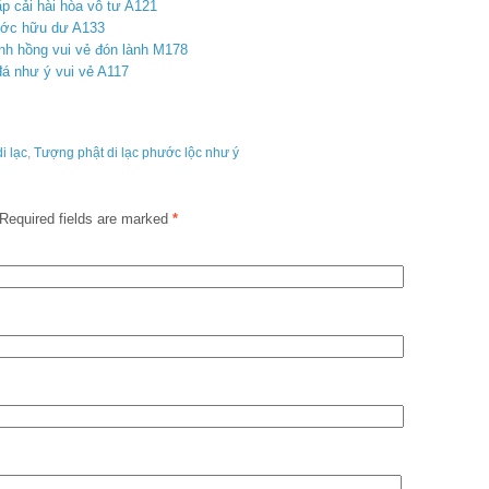
p cải hài hòa vô tư A121
ước hữu dư A133
anh hồng vui vẻ đón lành M178
đá như ý vui vẻ A117
i lạc
,
Tượng phật di lạc phước lộc như ý
Required fields are marked
*