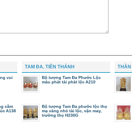
TAM ĐA, TIÊN THÁNH
THẦN 
ng vui
Bộ tượng Tam Đa Phước Lộc
màu phát tài phát lộc A210
ng cầm
Bộ tượng Tam Đa phước lộc thọ
húc A138
mạ vàng nhỏ tài lộc, vận may,
trường thọ H230G