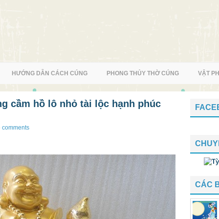
HƯỚNG DẪN CÁCH CÚNG
PHONG THỦY THỜ CÚNG
VẬT P
g cầm hồ lô nhỏ tài lộc hạnh phúc
FACE
 comments
CHUY
CÁC 