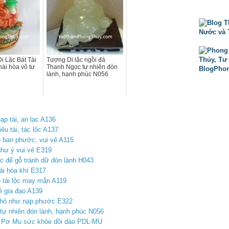
i Lặc Bát Tài
Tượng Di lặc ngồi đá
hài hòa vô tư
Thanh Ngọc tự nhiên đón
lành, hạnh phúc N056
p tài, an lạc A136
êu tài, tác lộc A137
 ban phước, vui vẻ A115
hư ý vui vẻ E319
c đế gỗ tránh dữ đón lành H043
ài hòa khí E317
 tài lộc may mắn A119
ẻ gia đạo A139
nhỏ như nạp phước E322
tự nhiên đón lành, hạnh phúc N056
 Pơ Mu sức khỏe dồi dào PDL-MU