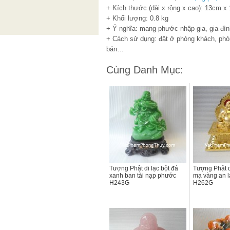
+ Kích thước (dài x rộng x cao): 13cm 
+ Khối lượng: 0.8 kg
+ Ý nghĩa: mang phước nhập gia, gia đìn
+ Cách sử dụng: đặt ở phòng khách, phòn
bán…
Cùng Danh Mục:
Tượng Phật di lạc bột đá
Tượng Phật d
xanh ban tài nạp phước
mạ vàng an lạ
H243G
H262G