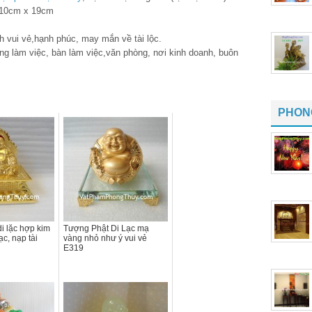
x 10cm x 19cm
h vui vẻ,hạnh phúc, may mắn về tài lộc.
g làm việc, bàn làm việc,văn phòng, nơi kinh doanh, buôn
PHON
i lặc hợp kim
Tượng Phật Di Lạc mạ
c, nạp tài
vàng nhỏ như ý vui vẻ
E319