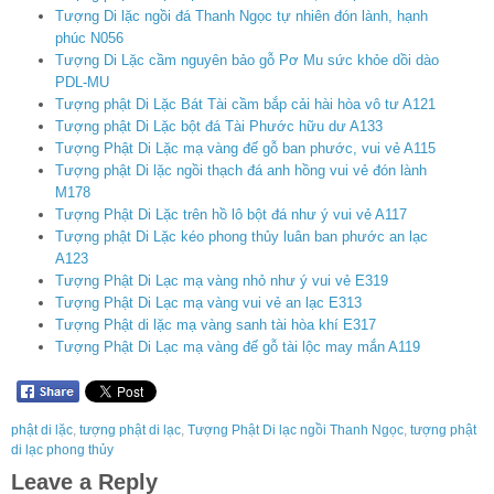
Tượng Di lặc ngồi đá Thanh Ngọc tự nhiên đón lành, hạnh
phúc N056
Tượng Di Lặc cầm nguyên bảo gỗ Pơ Mu sức khỏe dồi dào
PDL-MU
Tượng phật Di Lặc Bát Tài cầm bắp cải hài hòa vô tư A121
Tượng phật Di Lặc bột đá Tài Phước hữu dư A133
Tượng Phật Di Lặc mạ vàng đế gỗ ban phước, vui vẻ A115
Tượng phật Di lặc ngồi thạch đá anh hồng vui vẻ đón lành
M178
Tượng Phật Di Lặc trên hồ lô bột đá như ý vui vẻ A117
Tượng phật Di Lặc kéo phong thủy luân ban phước an lạc
A123
Tượng Phật Di Lạc mạ vàng nhỏ như ý vui vẻ E319
Tượng Phật Di Lạc mạ vàng vui vẻ an lạc E313
Tượng Phật di lặc mạ vàng sanh tài hòa khí E317
Tượng Phật Di Lạc mạ vàng đế gỗ tài lộc may mắn A119
phật di lặc
,
tượng phật di lạc
,
Tượng Phật Di lạc ngồi Thanh Ngọc
,
tượng phật
di lạc phong thủy
Leave a Reply